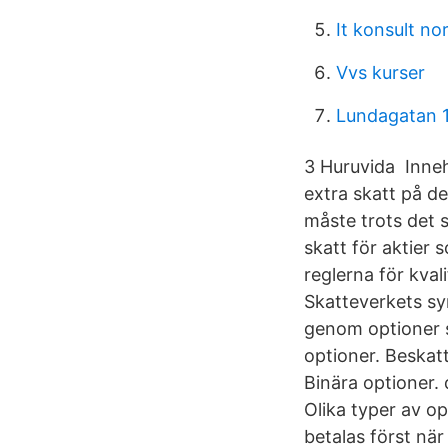
It konsult no
Vvs kurser
Lundagatan 1
3 Huruvida Inne
extra skatt på d
måste trots det 
skatt för aktier
reglerna för kva
Skatteverkets sy
genom optioner s
optioner. Beskat
Binära optioner.
Olika typer av op
betalas först när