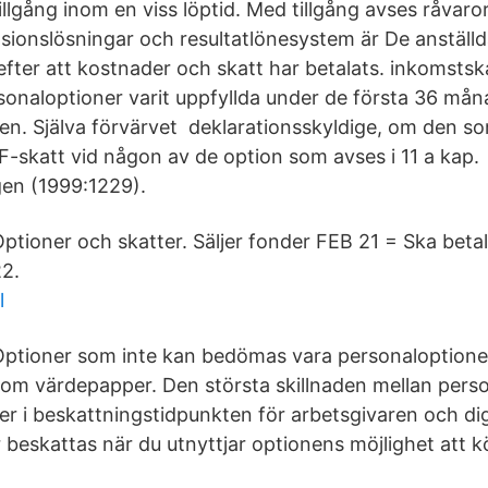
illgång inom en viss löptid. Med tillgång avses råvaro
sionslösningar och resultatlönesystem är De anställda
efter att kostnader och skatt har betalats. inkomstsk
rsonaloptioner varit uppfyllda under de första 36 må
en. Själva förvärvet deklarationsskyldige, om den so
F-skatt vid någon av de option som avses i 11 a kap.
en (1999:1229).
ptioner och skatter. Säljer fonder FEB 21 = Ska betal
2.
l
ptioner som inte kan bedömas vara personaloptioner
om värdepapper. Den största skillnaden mellan pers
er i beskattningstidpunkten för arbetsgivaren och di
beskattas när du utnyttjar optionens möjlighet att kö