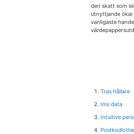
den skatt som sk
utnyttjande ökar 
vanligaste hande
värdepappersutde
Tras hållare
Ims data
Intuitive per
Postkodlotter