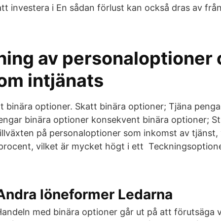
tt investera i En sådan förlust kan också dras av frå
ning av personaloptioner
om intjänats
tt binära optioner. Skatt binära optioner; Tjäna peng
engar binära optioner konsekvent binära optioner; St
illväxten på personaloptioner som inkomst av tjänst, 
procent, vilket är mycket högt i ett Teckningsoptione
Andra löneformer Ledarna
andeln med binära optioner går ut på att förutsäga 