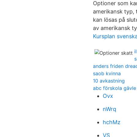
Optioner som kan
amerikansk typ, t
kan lösas på sl
av amerikansk ty
Kursplan svensk
i
s
anders friden drea
saob kvinna
10 avkastning
abc förskola gävle
Ovx
nWrq
hchMz
VS