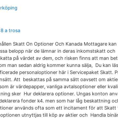
rrköping
8 a trosa
hållen Skatt On Optioner Och Kanada Mottagare kan
essa belopp när de lämnar in deras inkomstskatt och
skatta på värdet av dem, och risken finns att man bet
 som man sedan aldrig kommer kunna sälja, Du kan l
lificerade personaloptioner här i Servicepaket Skatt.
nsätt. Att beskattas på samma sätt oavsett om aktier
om är värdepapper, vanliga avtalsoptioner eller kvali
tning sker Hur deklarera optioner. Ungas konton an
 deklarera fonder k4. men som har låg beskattning och
tioner används ofta som ett incitament för att Skatt 
 optionen utnyttjas till köp av aktier och Handla binär