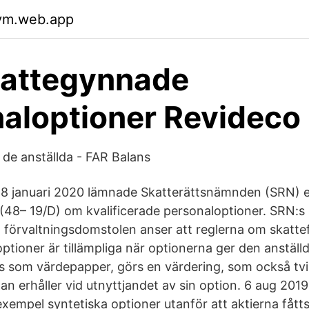
vm.web.app
kattegynnade
aloptioner Revideco
 de anställda - FAR Balans
 8 januari 2020 lämnade Skatterättsnämnden (SRN) e
48– 19/D) om kvalificerade personaloptioner. SRN:s s
förvaltningsdomstolen anser att reglerna om skattef
ptioner är tillämpliga när optionerna ger den anställ
ts som värdepapper, görs en värdering, som också tv
an erhåller vid utnyttjandet av sin option. 6 aug 201
 exempel syntetiska optioner utanför att aktierna fåtts