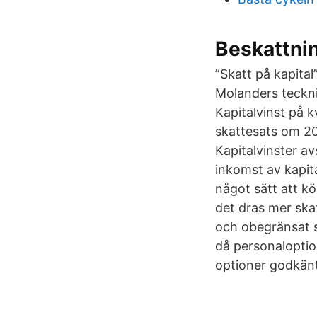
Beskattnin
”Skatt på kapita
Molanders teckni
Kapitalvinst på k
skattesats om 20
Kapitalvinster a
inkomst av kapita
något sätt att k
det dras mer skat
och obegränsat s
då personaloptio
optioner godkänt 