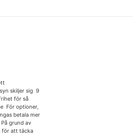
tt
yn skiljer sig 9
rihet för så
de För optioner,
ingas betala mer
9 På grund av
 för att täcka