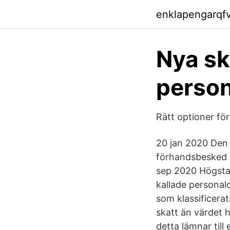
enklapengarqf
Nya s
person
Rätt optioner för
20 jan 2020 Den
förhandsbesked (
sep 2020 Högsta 
kallade personalo
som klassificera
skatt än värdet h
detta lämnar till