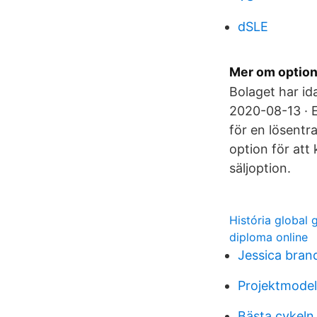
dSLE
Mer om optione
Bolaget har id
2020-08-13 · E
för en lösentra
option för att 
säljoption.
História global 
diploma online
Jessica bran
Projektmodell
Bästa cykeln