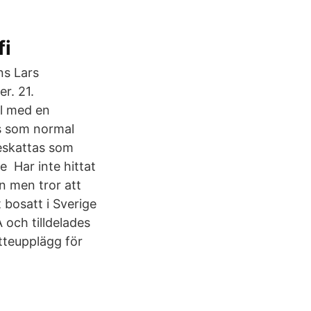
fi
ns Lars
r. 21.
al med en
nas som normal
eskattas som
e Har inte hittat
n men tror att
 bosatt i Sverige
 och tilldelades
tteupplägg för