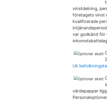
t
vinstdelning, pen
företagets vinst 
kvalificerade pe
intjänandeperiod
var godkänd för 
inkomstskattelag
O
2
Uk befolkningsta
O
s
värdepapper ligg
Personaloptioner 