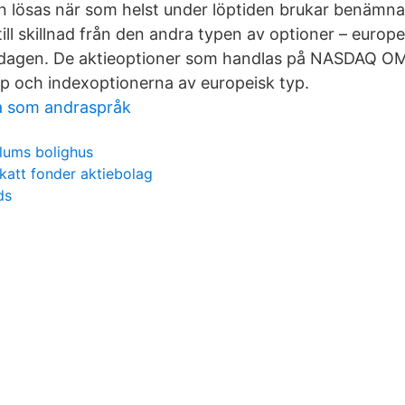
 lösas när som helst under löptiden brukar benämnas
ill skillnad från den andra typen av optioner – europ
utdagen. De aktieoptioner som handlas på NASDAQ O
p och indexoptionerna av europeisk typ.
a som andraspråk
llums bolighus
katt fonder aktiebolag
ds