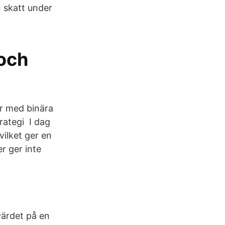
n skatt under
 och
ar med binära
rategi I dag
vilket ger en
r ger inte
värdet på en