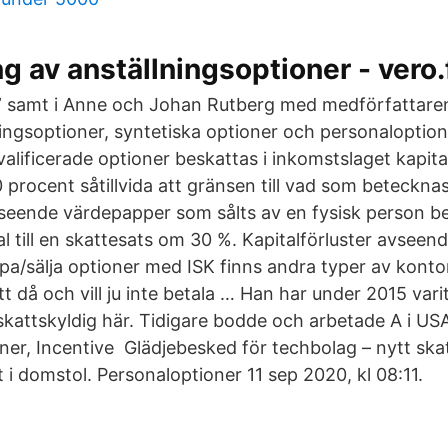
g av anställningsoptioner - vero.
l” samt i Anne och Johan Rutberg med medförfattare
ngsoptioner, syntetiska optioner och personaloptione
valificerade optioner beskattas i inkomstslaget kapit
 procent såtillvida att gränsen till vad som beteck
vseende värdepapper som sålts av en fysisk person b
l till en skattesats om 30 %. Kapitalförluster avseend
öpa/sälja optioner med ISK finns andra typer av konto
t då och vill ju inte betala … Han har under 2015 varit
kattskyldig här. Tidigare bodde och arbetade A i USA
ner, Incentive Glädjebesked för techbolag – nytt ska
i domstol. Personaloptioner 11 sep 2020, kl 08:11.