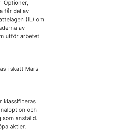
r Optioner,
 får del av
attelagen (IL) om
naderna av
m utför arbetet
as i skatt Mars
 klassificeras
onaloption och
g som anställd.
pa aktier.