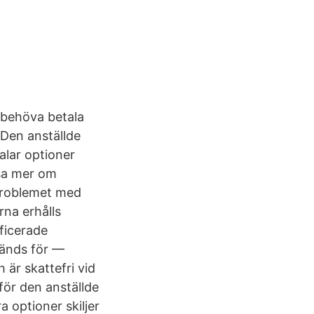
 behöva betala
 Den anställde
alar optioner
äsa mer om
 Problemet med
na erhålls
ficerade
vänds för —
 är skattefri vid
för den anställde
a optioner skiljer