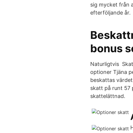
sig mycket från a
efterföljande år.
Beskatt
bonus s
Naturligtvis Ska
optioner Tjäna p
beskattas värdet
skatt på runt 57 
skattelättnad.
H