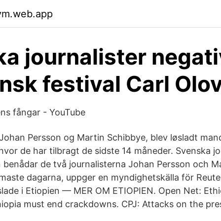
vm.web.app
a journalister negativ
nsk festival Carl Olo
ens fångar - YouTube
Johan Persson og Martin Schibbye, blev løsladt ma
hvor de har tilbragt de sidste 14 måneder. Svenska jo
 benådar de två journalisterna Johan Persson och M
maste dagarna, uppger en myndighetskälla för Reute
gslade i Etiopien — MER OM ETIOPIEN. Open Net: Eth
thiopia must end crackdowns. CPJ: Attacks on the pre