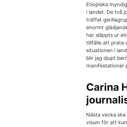
Etiopiska myndig
i landet. De två
träffat gerillag
enormt glädjande
har släppts ur et
tillfälle att pra
situationen i lan
blir jag djupt b
manifestationer p
Carina 
journali
Nästa vecka ska 
visum för att ku