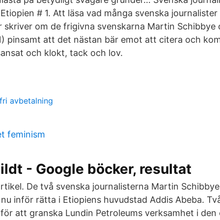
Etiopien # 1. Att läsa vad många svenska journalister
r skriver om de frigivna svenskarna Martin Schibbye
1) pinsamt att det nästan bär emot att citera och ko
sansat och klokt, tack och lov.
fri avbetalning
et feminism
ldt - Google böcker, resultat
artikel. De två svenska journalisterna Martin Schibb
 nu inför rätta i Etiopiens huvudstad Addis Abeba. Tv
r för att granska Lundin Petroleums verksamhet i den 