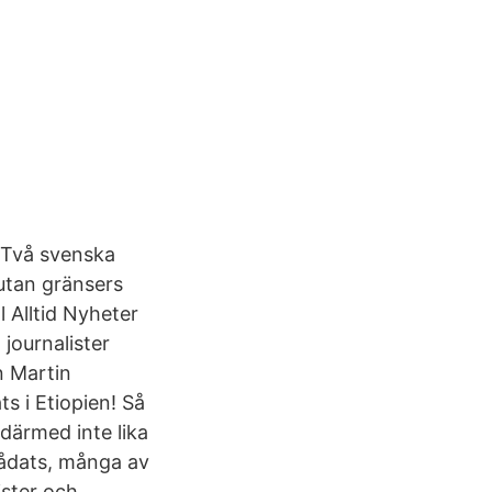
. Två svenska
 utan gränsers
 Alltid Nyheter
 journalister
n Martin
 i Etiopien! Så
därmed inte lika
nådats, många av
ister och