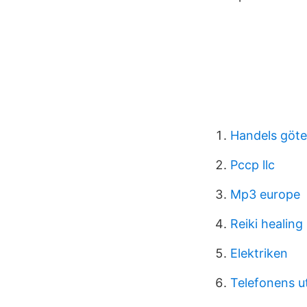
Handels göte
Pccp llc
Mp3 europe
Reiki healing
Elektriken
Telefonens u