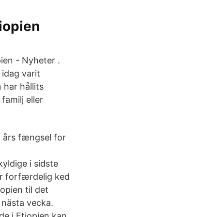
iopien
ien - Nyheter .
idag varit
har hållits
amilj eller
1 års fængsel for
yldige i sidste
r forfærdelig ked
pien til det
 nästa vecka.
e i Etiopien kan