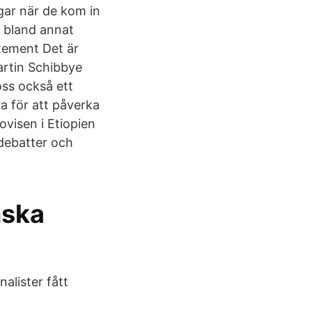
gar när de kom in
r bland annat
tement Det är
artin Schibbye
oss också ett
ra för att påverka
ovisen i Etiopien
 debatter och
nska
alister fått