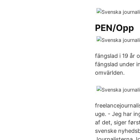
PEN/Opp
fängslad i 19 år 
fängslad under i
omvärlden.
freelancejournal
uge. - Jeg har i
af det, siger før
svenske nyhedsbu
Journalisterna J