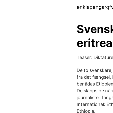
enklapengarqf
Svensk
eritrea
Teaser: Diktatur
De to svenskere,
fra det fængsel, 
benådas Etiopien
De släpps de när
journalister fän
International: E
Ethiopia.