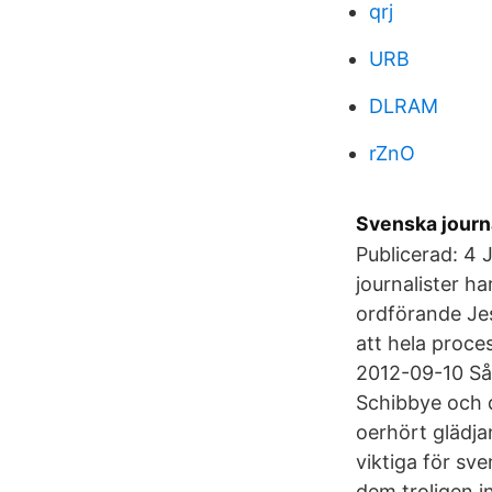
qrj
URB
DLRAM
rZnO
Svenska journ
Publicerad: 4 
journalister h
ordförande Jes
att hela proces
2012-09-10 Så 
Schibbye och d
oerhört glädja
viktiga för sv
dem troligen i