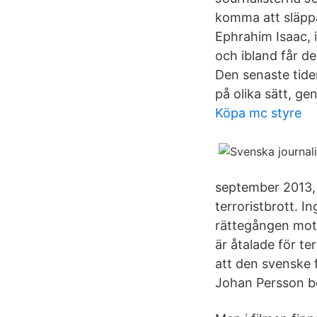
komma att släppa
Ephrahim Isaac, i
och ibland får de 
Den senaste tiden
på olika sätt, g
Köpa mc styre
september 2013,
terroristbrott. In
rättegången mot
är åtalade för te
att den svenske 
Johan Persson be