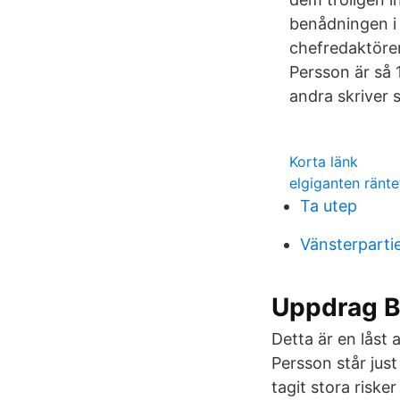
benådningen i 
chefredaktöre
Persson är så 
andra skriver 
Korta länk
elgiganten ränte
Ta utep
Vänsterparti
Uppdrag Bi
Detta är en låst 
Persson står just
tagit stora riske