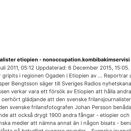
alister etiopien - nonoccupation.kombibakimservisi
Juli 2011, 05:12 Uppdaterad: 6 December 2015, 15:05
ar gripits i regionen Ogaden i Etiopien av … Reportrar
per Bengtsson säger till Sveriges Radios nyhetskanal
sen verkar vara ett försök av Etiopien att hålla andra
oerhört glädjande att den svenske frilansjournaliste
en svenske frilansfotografen Johan Persson benådats
nde att också drygt 1900 andra fångar - etiopier och 
enska medier att nämna annat än i någon bisats - be
nlåsta på betydligt svagare grunder… Svenska journal