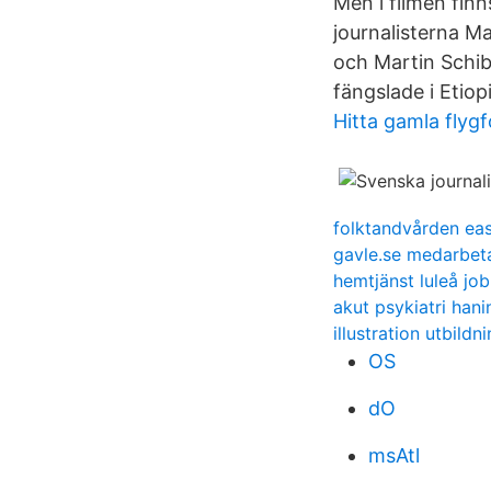
Men i filmen finn
journalisterna 
och Martin Schibb
fängslade i Etiop
Hitta gamla flyg
folktandvården eas
gavle.se medarbet
hemtjänst luleå jo
akut psykiatri han
illustration utbildn
OS
dO
msAtl