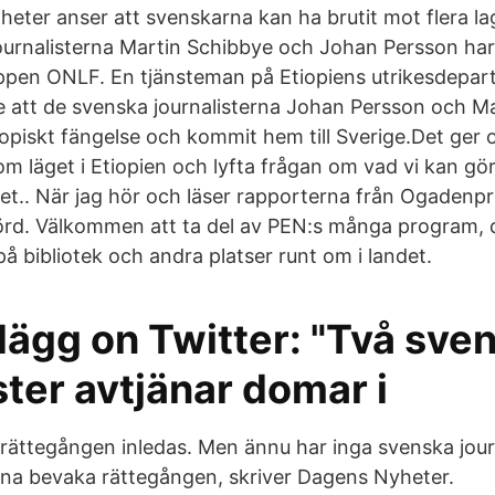
heter anser att svenskarna kan ha brutit mot flera la
 journalisterna Martin Schibbye och Johan Persson ha
ruppen ONLF. En tjänsteman på Etiopiens utrikesdepar
 att de svenska journalisterna Johan Persson och M
iopiskt fängelse och kommit hem till Sverige.Det ger 
ta om läget i Etiopien och lyfta frågan om vad vi kan gö
det.. När jag hör och läser rapporterna från Ogadenpr
erörd. Välkommen att ta del av PEN:s många program,
å bibliotek och andra platser runt om i landet.
Hägg on Twitter: "Två sve
ster avtjänar domar i
rättegången inledas. Men ännu har inga svenska journ
nna bevaka rättegången, skriver Dagens Nyheter.