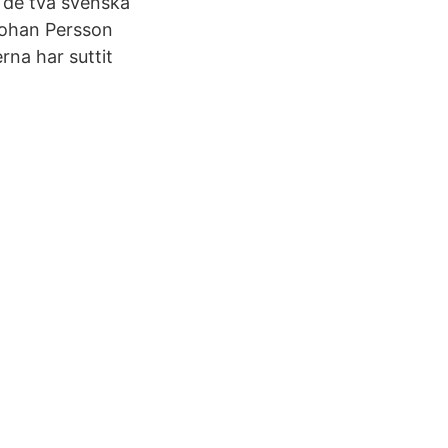
å de två svenska
Johan Persson
rna har suttit