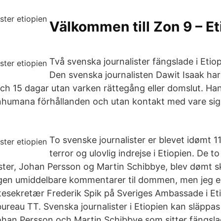
Välkommen till Zon 9 – Et
Två svenska journalister fängslade i Etiop
Den svenska journalisten Dawit Isaak har 
och 15 dagar utan varken rättegång eller domslut. Han 
nhumana förhållanden och utan kontakt med vare sig f
To svenske journalister er blevet idømt 1
terror og ulovlig indrejse i Etiopien. De to
ister, Johan Persson og Martin Schibbye, blev dømt sk
ngen umiddelbare kommentarer til dommen, men jeg e
stesekretær Frederik Spik på Sveriges Ambassade i Etio
reau TT. Svenska journalister i Etiopien kan släppas
ohan Persson och Martin Schibbye som sitter fängslad