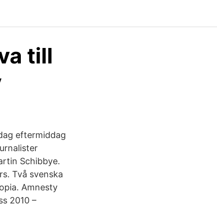
a till
v
ndag eftermiddag
urnalister
artin Schibbye.
rs. Två svenska
iopia. Amnesty
ss 2010 –