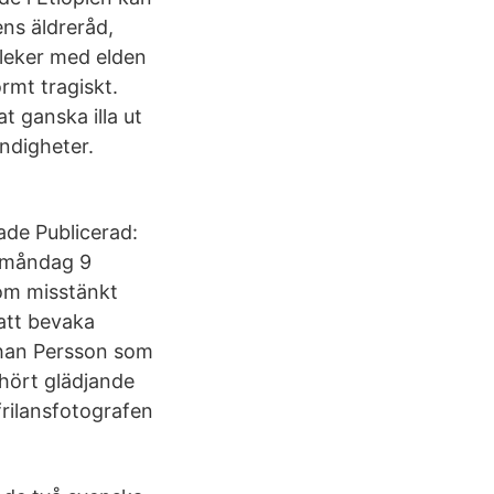
ns äldreråd,
g leker med elden
ormt tragiskt.
t ganska illa ut
ndigheter.
ade Publicerad:
: måndag 9
om misstänkt
 att bevaka
ohan Persson som
erhört glädjande
frilansfotografen