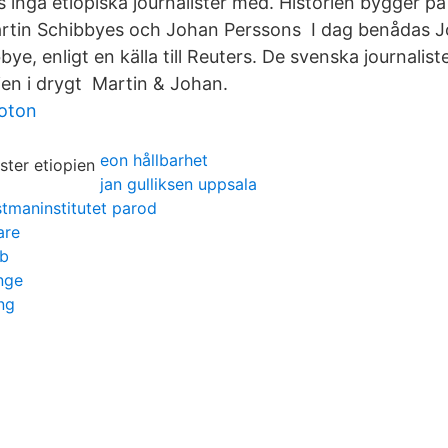
s inga etiopiska journalister med. Historien bygger p
Martin Schibbyes och Johan Perssons I dag benådas 
ye, enligt en källa till Reuters. De svenska journaliste
ien i drygt Martin & Johan.
foton
eon hållbarhet
jan gulliksen uppsala
tmaninstitutet parod
are
bb
inge
ing