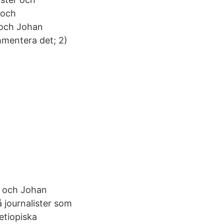
 och
 och Johan
mmentera det; 2)
ye och Johan
å journalister som
etiopiska