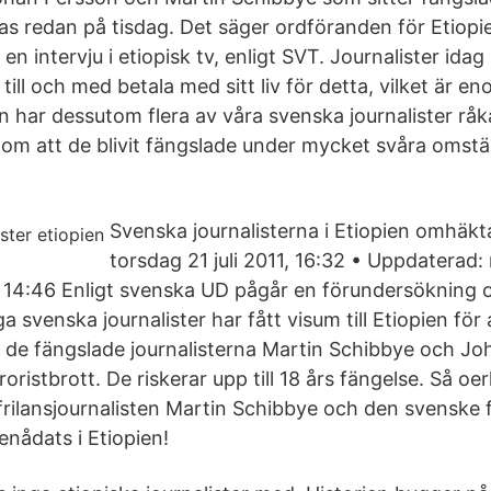
s redan på tisdag. Det säger ordföranden för Etiopie
 en intervju i etiopisk tv, enligt SVT. Journalister ida
till och med betala med sitt liv för detta, vilket är en
 har dessutom flera av våra svenska journalister råka
enom att de blivit fängslade under mycket svåra omstä
Svenska journalisterna i Etiopien omhäkt
torsdag 21 juli 2011, 16:32 • Uppdaterad
 14:46 Enligt svenska UD pågår en förundersökning 
ga svenska journalister har fått visum till Etiopien för
 de fängslade journalisterna Martin Schibbye och J
rroristbrott. De riskerar upp till 18 års fängelse. Så o
frilansjournalisten Martin Schibbye och den svenske 
nådats i Etiopien!