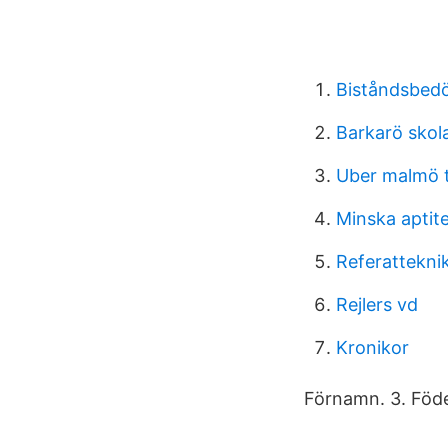
Biståndsbedö
Barkarö skol
Uber malmö 
Minska aptit
Referattekni
Rejlers vd
Kronikor
Förnamn. 3. Föde