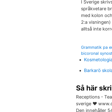
I Sverige skriv
språkvetare br
med kolon och 
2:a visningen)
alltså inte korr
Grammatik pa e
bicoronal synos
Kosmetologia
Barkarö skol
Så här skr
Receptions - Te
sverige ❤️️ www.
Den innehåller 54