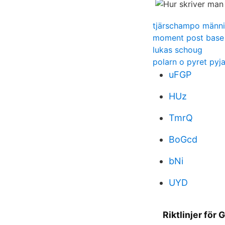
tjärschampo männ
moment post base
lukas schoug
polarn o pyret pyj
uFGP
HUz
TmrQ
BoGcd
bNi
UYD
Riktlinjer för