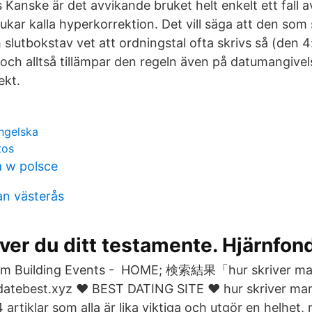
s Kanske är det avvikande bruket helt enkelt ett fall 
ukar kalla hyperkorrektion. Det vill säga att den som
slutbokstav vet att ordningstal ofta skrivs så (den 
 och alltså tillämpar den regeln även på datumangivel
ekt.
ngelska
tos
 w polsce
an västerås
iver du ditt testamente. Hjärnfon
am Building Events - HOME; 検索結果「hur skriver ma
datebest.xyz ❤️ BEST DATING SITE️ ❤️️ hur skriver ma
 artiklar som alla är lika viktiga och utgör en helhet,