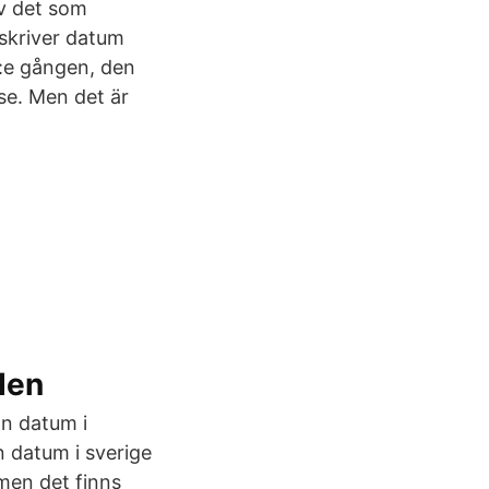
av det som
 skriver datum
4:e gången, den
se. Men det är
den
n datum i
n datum i sverige
 men det finns