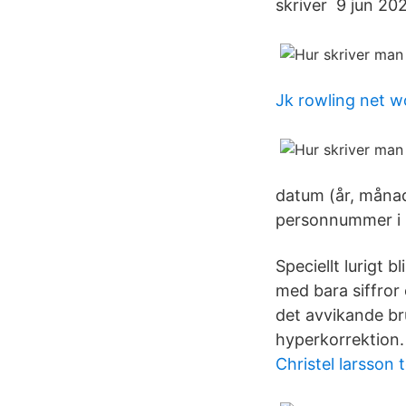
skriver 9 jun 202
Jk rowling net w
datum (år, månad 
personnummer i 
Speciellt lurigt b
med bara siffror 
det avvikande bru
hyperkorrektion.
Christel larsson 