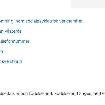
mning inom socialpsykiatrisk verksamhet
an västerås
telefonnummer
en
k svenska 3
lsedatum och födelseland. Födelseland anges med ett