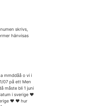
gnumen skrivs,
termer hänvisas
na mmddåå o vi i
1/07 på ett Men
å måste bli 1 juni
atum i sverige ❤️️
ge ❤️️ ❤️️ hur