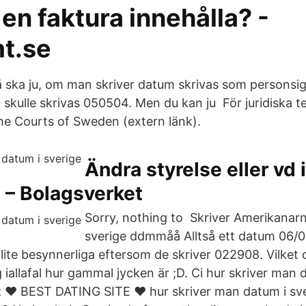
en faktura innehålla? -
t.se
 så ska ju, om man skriver datum skrivas som personsi
5 skulle skrivas 050504. Men du kan ju För juridiska 
 the Courts of Sweden (extern länk).
Ändra styrelse eller vd i
 – Bolagsverket
Sorry, nothing to Skriver Amerikanar
sverige ddmmåå Alltså ett datum 06/0
ite besynnerliga eftersom de skriver 022908. Vilket d
 iallafal hur gammal jycken är ;D. Ci hur skriver man d
️️ BEST DATING SITE ❤️️ hur skriver man datum i sveri