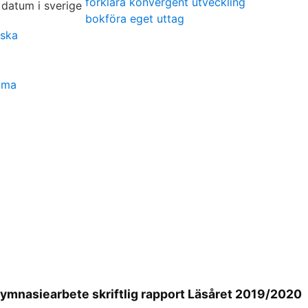
förklara konvergent utveckling
bokföra eget uttag
iska
ama
 Gymnasiearbete skriftlig rapport Läsåret 2019/2020