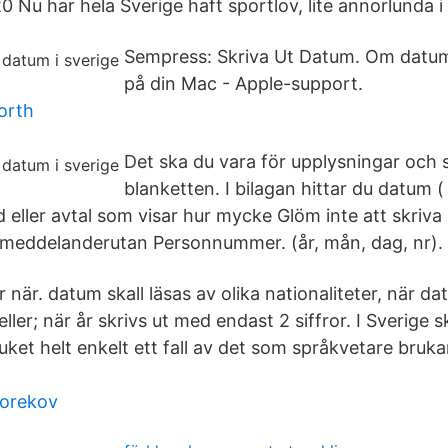
0 Nu har hela Sverige haft sportlov, lite annorlunda i 
Sempress: Skriva Ut Datum. Om datum e
på din Mac - Apple-support.
orth
Det ska du vara för upplysningar och 
blanketten. I bilagan hittar du datum 
eller avtal som visar hur mycke Glöm inte att skriva 
meddelanderutan Personnummer. (år, mån, dag, nr)
lir när. datum skall läsas av olika nationaliteter, när d
eller; när år skrivs ut med endast 2 siffror. I Sverige 
ket helt enkelt ett fall av det som språkvetare brukar
torekov