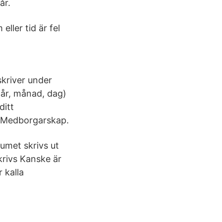
år.
ller tid är fel
skriver under
( år, månad, dag)
ditt
. Medborgarskap.
atumet skrivs ut
skrivs Kanske är
 kalla