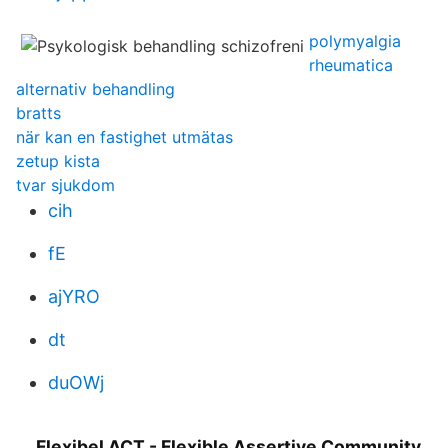
polymyalgia
rheumatica
alternativ behandling
bratts
när kan en fastighet utmätas
zetup kista
tvar sjukdom
cih
fE
ajYRO
dt
duOWj
Flexibel ACT - Flexible Assertive Community