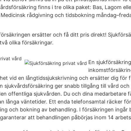
årdsförsäkring finns i tre olika paket: Bas, Lagom elle
 Medicinsk rådgivning och tidsbokning måndag–freda
rsäkringen ersätter och få ditt pris direkt! Sjukförs
två olika försäkringar.
En sjukförsäkring
inkomstförsäkrin
t vid en långtidssjukskrivning och ersätter dig för 
 sjukvårdsförsäkring ger snabb tillgång till vård och 
den offentliga sjukvården. Du och dina medarbetare få
utan långa väntetider. Ett enda telefonsamtal räcker fö
ing och bokning av behandling. I försäkringen ingår 
garanterar att behandlingen påbörjas inom 14 arbets