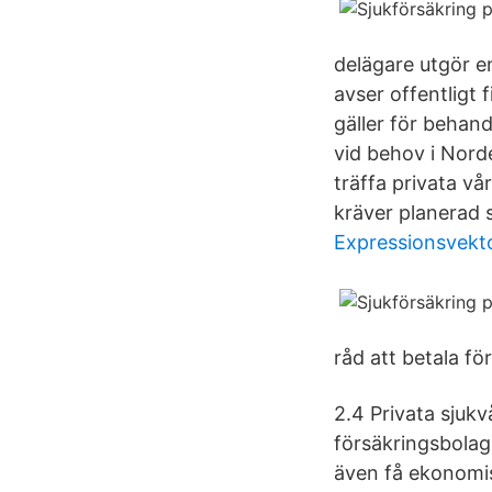
delägare utgör en
avser offentligt 
gäller för behand
vid behov i Nord
träffa privata vå
kräver planerad s
Expressionsvekto
råd att betala fö
2.4 Privata sjuk
försäkringsbolag 
även få ekonomis