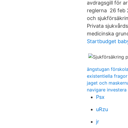
avdragsgill för a
reglerna 26 feb 
och sjukförsäkri
Privata sjukvårds
medicinska grund
Startbudget bab
ängstugan förskol
existentiella fragor
jaget och maskern
navigare investera
Psx
uRzu
jr