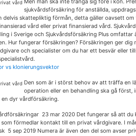
Men man ska inte tränga sig före i kön. Premi
sjukvårdsförsäkring för anställda, uppdrags
 delvis skattepliktig förmån, detta gäller oavsett om
finansierad vård eller privat finansierad vård. Sjukvå
ling i Sverige och Sjukvårdsförsäkring Plus omfattar 
en. Hur fungerar försäkringen? Försäkringen ger dig m
rdgivare och specialister om du har ett besvär eller ti
pecialistvård.
r vs klonierungsvektor
Den som är i störst behov av att träffa en l
operation eller en behandling ska gå först,
r en dyr vårdförsäkring.
vårdförsäkringar 23 mar 2020 Det fungerar så att du 
som förmedlar kontakt till en privat vårdgivare. I må
k 5 sep 2019 Numera är även den del som avser pri