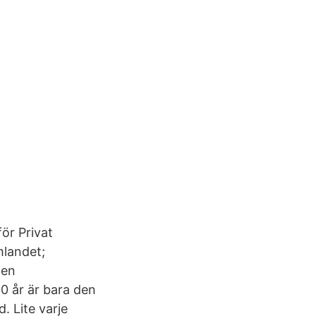
ör Privat
mlandet;
gen
30 år är bara den
. Lite varje