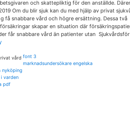
rbetsgivaren och skattepliktig för den anställde. Däre
2019 Om du blir sjuk kan du med hjälp av privat sjukv
ng få snabbare vård och högre ersättning. Dessa två
försäkringar skapar en situation där försäkringspatie
er får snabbare vård än patienter utan Sjukvårdsför
y
font 3
marknadsundersökare engelska
a nyköping
 i varden
a pdf