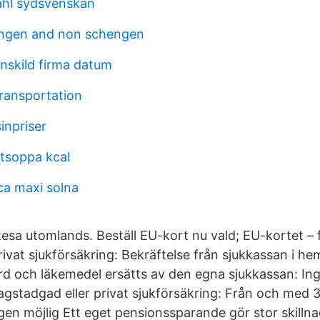
ahl sydsvenskan
engen and non schengen
enskild firma datum
transportation
inpriser
rtsoppa kcal
ca maxi solna
sa utomlands. Beställ EU-kort nu vald; EU-kortet – f
rivat sjukförsäkring: Bekräftelse från sjukkassan i he
rd och läkemedel ersätts av den egna sjukkassan: In
agstadgad eller privat sjukförsäkring: Från och med 
gen möjlig Ett eget pensionssparande gör stor skillnad