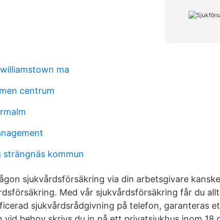
l williamstown ma
lmen centrum
ermalm
anagement
 strängnäs kommun
ågon sjukvårdsförsäkring via din arbetsgivare kanske 
rdsförsäkring. Med vår sjukvårdsförsäkring får du alltid 
ificerad sjukvårdsrådgivning på telefon, garanteras et
 vid behov skrivs du in på ett privatsjukhus inom 18 