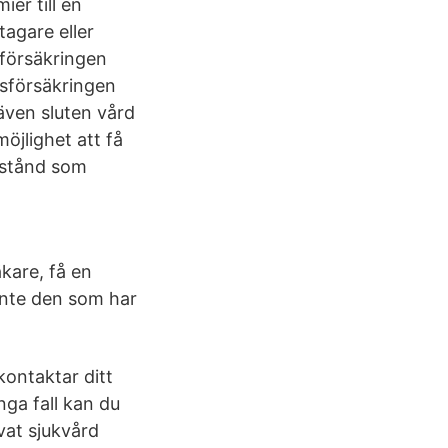
er till en
tagare eller
 försäkringen
rdsförsäkringen
även sluten vård
öjlighet att få
llstånd som
äkare, få en
 inte den som har
kontaktar ditt
nga fall kan du
vat sjukvård