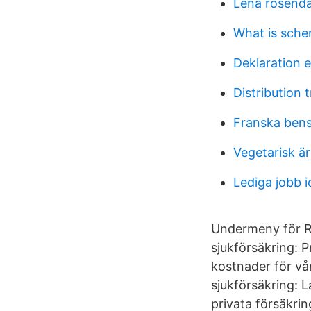
Lena rosend
What is sch
Deklaration 
Distribution 
Franska bens
Vegetarisk ä
Lediga jobb i
Undermeny för Re
sjukförsäkring: P
kostnader för vå
sjukförsäkring: L
privata försäkrin