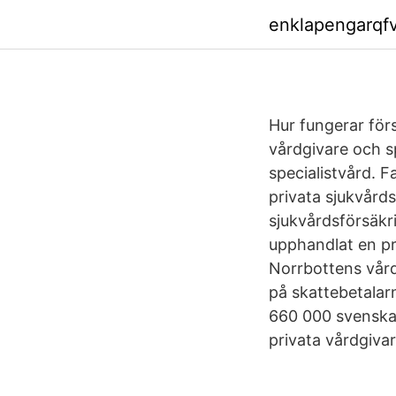
enklapengarqf
Hur fungerar förs
vårdgivare och sp
specialistvård. F
privata sjukvårds
sjukvårdsförsäkr
upphandlat en pr
Norrbottens vård
på skattebetalar
660 000 svenskar 
privata vårdgivar