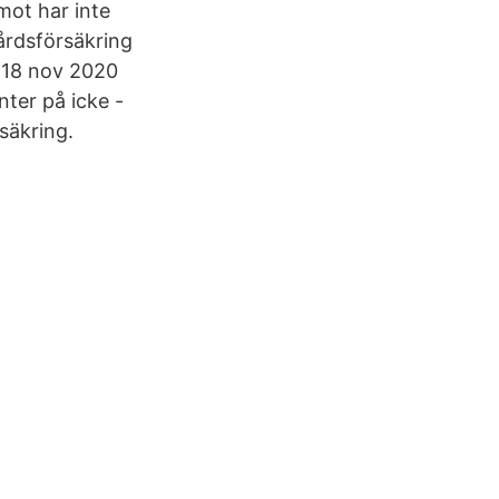
mot har inte
årdsförsäkring
 18 nov 2020
nter på icke -
säkring.