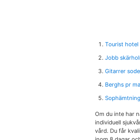
Tourist hote
Jobb skärho
Gitarrer sod
Berghs pr m
Sophämtning
Om du inte har n
individuell sjukvå
vård. Du får kval
inom 8 dagar och