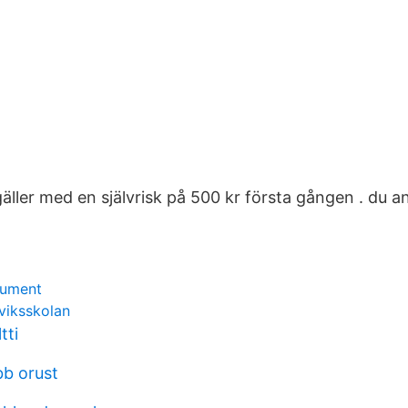
ller med en självrisk på 500 kr första gången . du anl
kument
viksskolan
tti
bb orust