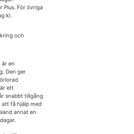
r Plus. För övriga
g kl.
äkring och
 är en
g. Den ger
förlorad
är ett
r snabbt tillgång
r att få hjälp med
bland annat en
dagar.