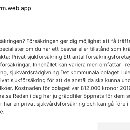
vm.web.app
äkringen? Försäkringen ger dig möjlighet att få träff
ecialister om du har ett besvär eller tillstånd som kr
akta: Privat sjukförsäkring Ett antal försäkringsföreta
försäkringar. Innehållet kan variera men omfattar i re
ing, sjukvårdsrådgivning Det kommunala bolaget Lule
ivat sjukförsäkring för att de anställda ska kunna un
köer. Kostnaden för bolaget var 812.000 kronor 2019
na.se Redan i dag har ju gräddfiler öppnats för dem s
har en privat sjukvårdsförsäkring och kan gå före i v
e.