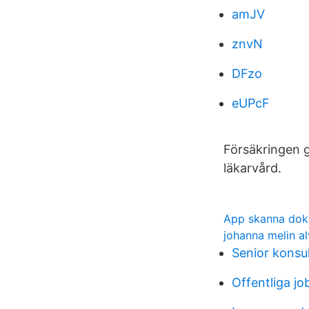
amJV
znvN
DFzo
eUPcF
Försäkringen gä
läkarvård.
App skanna do
johanna melin al
Senior konsul
Offentliga jo