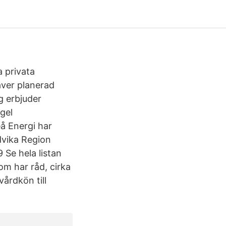
a privata
äver planerad
g erbjuder
gel
å Energi har
dvika Region
 Se hela listan
om har råd, cirka
årdkön till