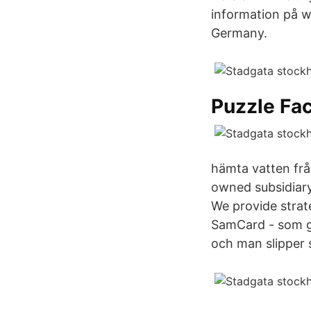
information på w
Germany.
Puzzle Fa
hämta vatten frå
owned subsidiar
We provide strate
SamCard - som gö
och man slipper sk