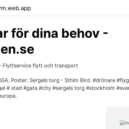
vm.web.app
ar för dina behov -
len.se
 Flyttservice flytt och transport
A. Poster: Sergels torg - Sthlm Bird. #drönare #fly
el # stad #gata #city #sergels torg #stockholm #sve
europa.