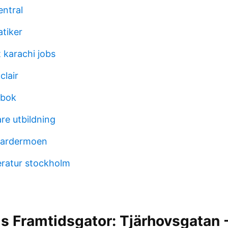
entral
tiker
 karachi jobs
lair
 bok
re utbildning
gardermoen
ratur stockholm
s Framtidsgator: Tjärhovsgatan 