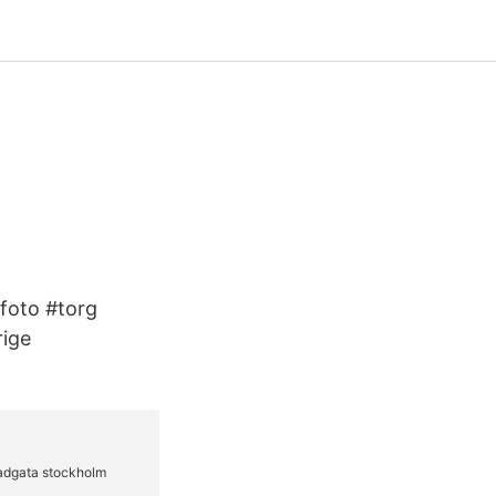
gfoto #torg
rige