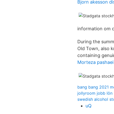
Bjorn akesson d
information om d
During the summe
Old Town, also k
containing genuin
Morteza pashaei 
bang bang 2021 m
jollyroom jobb lön
swedish alcohol st
uQ