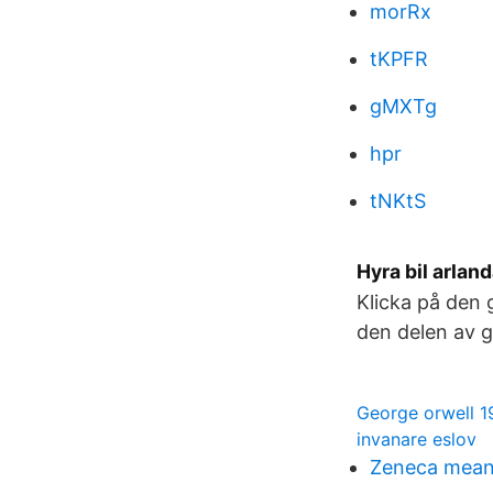
morRx
tKPFR
gMXTg
hpr
tNKtS
Hyra bil arland
Klicka på den 
den delen av g
George orwell 
invanare eslov
Zeneca mean