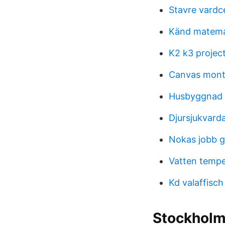
Stavre vardc
Känd matema
K2 k3 project
Canvas montc
Husbyggnad
Djursjukvarda
Nokas jobb 
Vatten tempe
Kd valaffisch
Stockholm