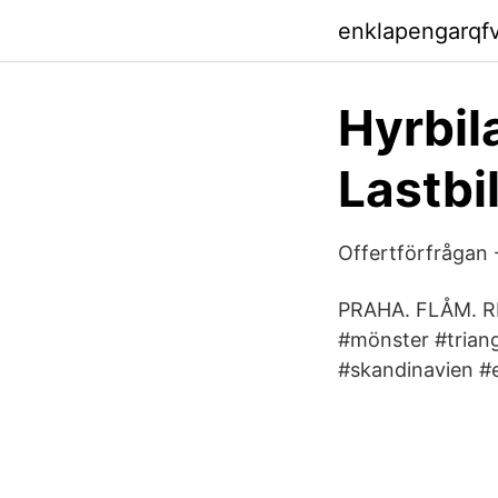
enklapengarqf
Hyrbil
Lastbi
Offertförfrågan -
PRAHA. FLÅM. RIG
#mönster #triang
#skandinavien #