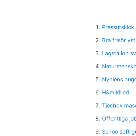
Pressutskick
Bra frisör ys
Lagsta lon s
Naturstensko
Nyhlens hug
H&m killed
Tjechov mas
Offentliga jo
Schoolsoft g