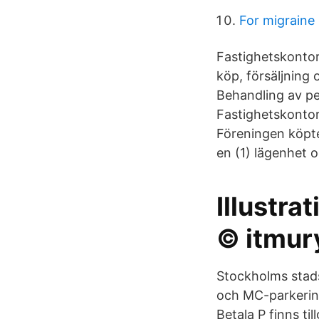
For migraine 
Fastighetskontor
köp, försäljning 
Behandling av p
Fastighetskontor
Föreningen köpte
en (1) lägenhet o
Illustra
© itmu
Stockholms stads
och MC-parkering
Betala P finns t