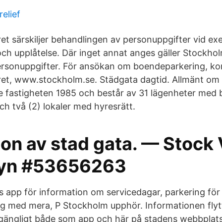
relief
et särskiljer behandlingen av personuppgifter vid exe
och upplåtelse. Där inget annat anges gäller Stockhol
ersonuppgifter. För ansökan om boendeparkering, ko
et, www.stockholm.se. Städgata dagtid. Allmänt om 
 fastigheten 1985 och består av 31 lägenheter med 
ch två (2) lokaler med hyresrätt.
tion av stad gata. — Stock
ryn #53656263
 app för information om servicedagar, parkering för
 med mera, P Stockholm upphör. Informationen flyttas
illgängligt både som app och här på stadens webbplats