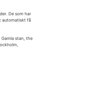
gder. De som har
t automatiskt få
 Gamla stan, the
tockholm,