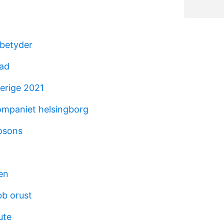
 betyder
tad
verige 2021
mpaniet helsingborg
osons
en
bb orust
ute