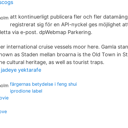
iscogs
att kontinuerligt publicera fler och fler datamän
registrerat sig för en API-nyckel ges möjlighet at
etta via e-post. dpWebmap Parkering.
r international cruise vessels moor here. Gamla stan
nown as Staden mellan broarna is the Old Town in S
e cultural heritage, as well as tourist traps.
jadeye yektarafe
färgernas betydelse i feng shui
iprodione label
ovie
ove